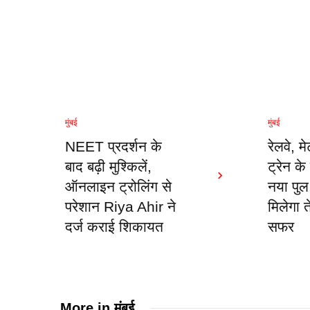
मुंबई
मुंबई
NEET प्रदर्शन के
रेलवे, म
बाद बढ़ी मुश्किलें,
ट्रेन क
ऑनलाइन ट्रोलिंग से
नया पु
परेशान Riya Ahir ने
मिलेगा
दर्ज कराई शिकायत
सफर
More in
मुंबई