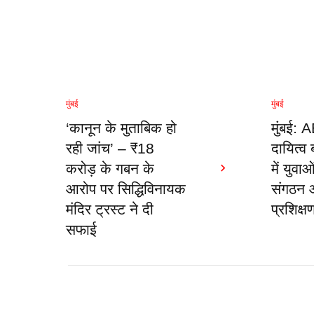
मुंबई
मुंबई
‘कानून के मुताबिक हो
मुंबई:
रही जांच’ – ₹18
दायित्व
करोड़ के गबन के
में युवा
आरोप पर सिद्धिविनायक
संगठन औ
मंदिर ट्रस्ट ने दी
प्रशिक्ष
सफाई