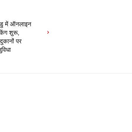
डु में ऑनलाइन
िंग शुरू,
ुकानों पर
ुविधा