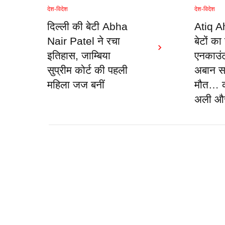
देश-विदेश
देश-विदेश
दिल्ली की बेटी Abha
Atiq A
Nair Patel ने रचा
बेटों क
इतिहास, जाम्बिया
एनकाउंटर
सुप्रीम कोर्ट की पहली
अबान सड
महिला जज बनीं
मौत… कह
अली औ