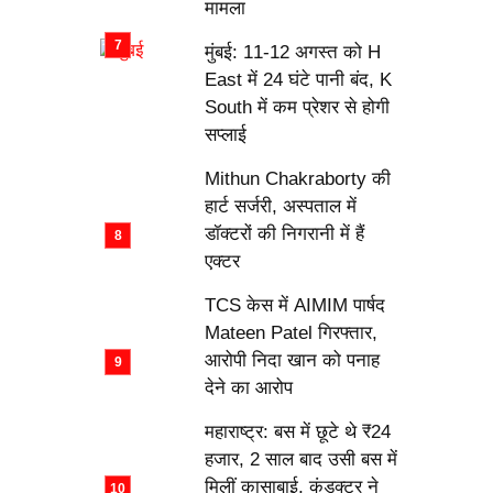
मामला
मुंबई: 11-12 अगस्त को H
East में 24 घंटे पानी बंद, K
South में कम प्रेशर से होगी
सप्लाई
Mithun Chakraborty की
हार्ट सर्जरी, अस्पताल में
डॉक्टरों की निगरानी में हैं
एक्टर
TCS केस में AIMIM पार्षद
Mateen Patel गिरफ्तार,
आरोपी निदा खान को पनाह
देने का आरोप
महाराष्ट्र: बस में छूटे थे ₹24
हजार, 2 साल बाद उसी बस में
मिलीं कासाबाई, कंडक्टर ने