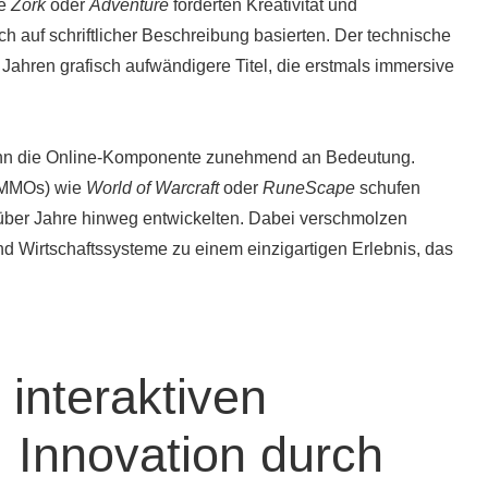
ie
Zork
oder
Adventure
forderten Kreativität und
ich auf schriftlicher Beschreibung basierten. Der technische
r Jahren grafisch aufwändigere Titel, die erstmals immersive
wann die Online-Komponente zunehmend an Bedeutung.
(MMOs) wie
World of Warcraft
oder
RuneScape
schufen
 über Jahre hinweg entwickelten. Dabei verschmolzen
nd Wirtschaftssysteme zu einem einzigartigen Erlebnis, das
 interaktiven
 Innovation durch