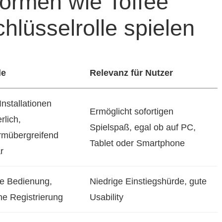
ormen wie Toffee
chlüsselrolle spielen
le
Relevanz für Nutzer
Installationen
Ermöglicht sofortigen
rlich,
Spielspaß, egal ob auf PC,
ormübergreifend
Tablet oder Smartphone
r
ive Bedienung,
Niedrige Einstiegshürde, gute
he Registrierung
Usability