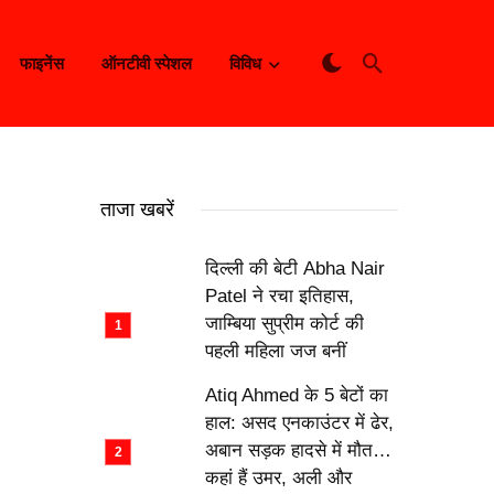
फाइनेंस
ऑनटीवी स्पेशल
विविध
ताजा खबरें
दिल्ली की बेटी Abha Nair
Patel ने रचा इतिहास,
जाम्बिया सुप्रीम कोर्ट की
पहली महिला जज बनीं
Atiq Ahmed के 5 बेटों का
हाल: असद एनकाउंटर में ढेर,
अबान सड़क हादसे में मौत…
कहां हैं उमर, अली और