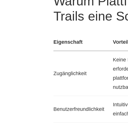
Warum Plattf
Trails eine S
Eigenschaft
Vortei
Keine 
erforde
Zugänglichkeit
plattf
nutzba
Intuit
Benutzerfreundlichkeit
einfac