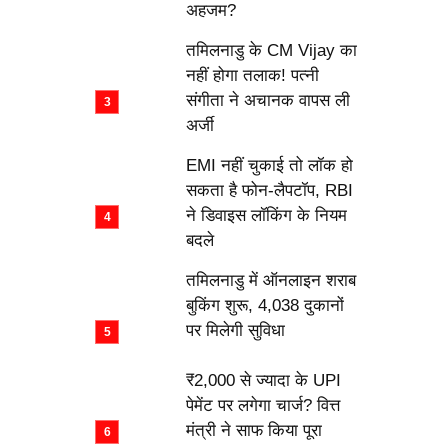
अहजम?
तमिलनाडु के CM Vijay का
नहीं होगा तलाक! पत्नी
संगीता ने अचानक वापस ली
अर्जी
EMI नहीं चुकाई तो लॉक हो
सकता है फोन-लैपटॉप, RBI
ने डिवाइस लॉकिंग के नियम
बदले
तमिलनाडु में ऑनलाइन शराब
बुकिंग शुरू, 4,038 दुकानों
पर मिलेगी सुविधा
₹2,000 से ज्यादा के UPI
पेमेंट पर लगेगा चार्ज? वित्त
मंत्री ने साफ किया पूरा