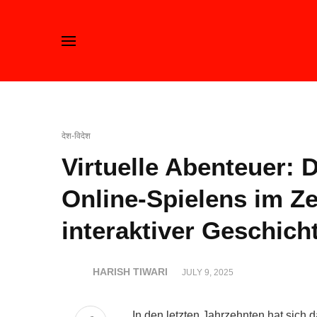
देश-विदेश
Virtuelle Abenteuer: 
Online-Spielens im Zei
interaktiver Geschich
HARISH TIWARI
JULY 9, 2025
In den letzten Jahrzehnten hat sich 