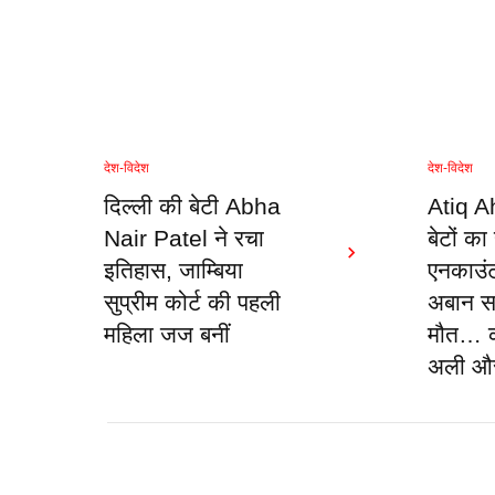
देश-विदेश
देश-विदेश
दिल्ली की बेटी Abha
Atiq A
Nair Patel ने रचा
बेटों क
इतिहास, जाम्बिया
एनकाउंटर
सुप्रीम कोर्ट की पहली
अबान सड
महिला जज बनीं
मौत… कह
अली औ