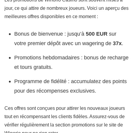
jour, ce qui attire de nombreux joueurs. Voici un aperçu des
meilleures offres disponibles en ce moment :
Bonus de bienvenue : jusqu’à
500 EUR
sur
votre premier dépôt avec un wagering de
37x
.
Promotions hebdomadaires : bonus de recharge
et tours gratuits.
Programme de fidélité : accumulatez des points
pour des récompenses exclusives.
Ces offres sont conçues pour attirer les nouveaux joueurs
tout en récompensant les clients fidèles. Assurez-vous de
vérifier régulièrement la section promotions sur le site de