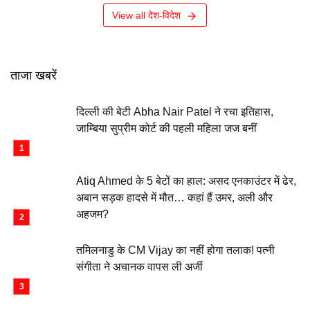
View all देश-विदेश
ताजा खबरें
दिल्ली की बेटी Abha Nair Patel ने रचा इतिहास,
जाम्बिया सुप्रीम कोर्ट की पहली महिला जज बनीं
Atiq Ahmed के 5 बेटों का हाल: असद एनकाउंटर में ढेर,
अबान सड़क हादसे में मौत… कहां हैं उमर, अली और
अहजम?
तमिलनाडु के CM Vijay का नहीं होगा तलाक! पत्नी
संगीता ने अचानक वापस ली अर्जी