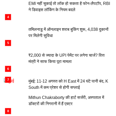
EMI नहीं चुकाई तो लॉक हो सकता है फोन-लैपटॉप, RBI
ने डिवाइस लॉकिंग के नियम बदले
तमिलनाडु में ऑनलाइन शराब बुकिंग शुरू, 4,038 दुकानों
पर मिलेगी सुविधा
₹2,000 से ज्यादा के UPI पेमेंट पर लगेगा चार्ज? वित्त
मंत्री ने साफ किया पूरा मामला
मुंबई: 11-12 अगस्त को H East में 24 घंटे पानी बंद, K
South में कम प्रेशर से होगी सप्लाई
Mithun Chakraborty की हार्ट सर्जरी, अस्पताल में
डॉक्टरों की निगरानी में हैं एक्टर