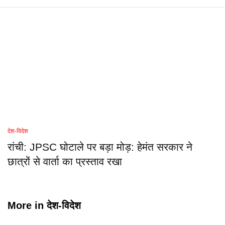
देश-विदेश
रांची: JPSC घोटाले पर बड़ा मोड़: हेमंत सरकार ने
छात्रों से वार्ता का प्रस्ताव रखा
More in
देश-विदेश