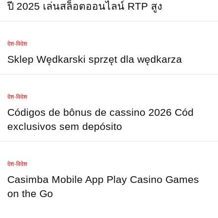
ปี 2025 เล่นสล็อตออนไลน์ RTP สูง
देश-विदेश
Sklep Wędkarski sprzęt dla wędkarza
देश-विदेश
Códigos de bônus de cassino 2026 Cód
exclusivos sem depósito
देश-विदेश
Casimba Mobile App Play Casino Games
on the Go