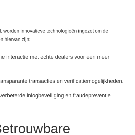
d, worden innovatieve technologieën ingezet om de
n hiervan zijn:
e interactie met echte dealers voor een meer
ansparante transacties en verificatiemogelijkheden.
erbeterde inlogbeveiliging en fraudepreventie.
Betrouwbare