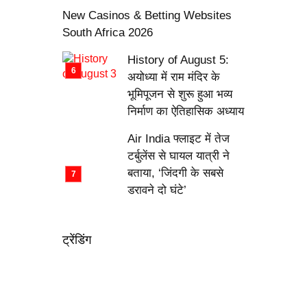
New Casinos & Betting Websites
South Africa 2026
History of August 5:
अयोध्या में राम मंदिर के
भूमिपूजन से शुरू हुआ भव्य
निर्माण का ऐतिहासिक अध्याय
Air India फ्लाइट में तेज
टर्बुलेंस से घायल यात्री ने
बताया, ‘जिंदगी के सबसे
डरावने दो घंटे’
ट्रेंडिंग