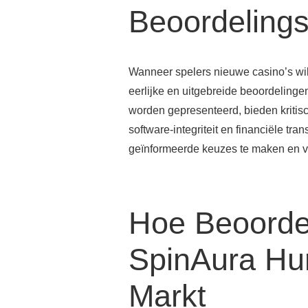
Beoordelings
Wanneer spelers nieuwe casino’s will
eerlijke en uitgebreide beoordelinge
worden gepresenteerd, bieden kritisc
software-integriteit en financiële tr
geïnformeerde keuzes te maken en vo
Hoe Beoorde
SpinAura Hun
Markt