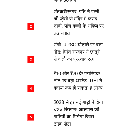
जगह 38 होंगे
संतकबीरनगर: पति ने पत्नी
की प्रेमी से मंदिर में कराई
शादी, पांच बच्चों के भविष्य पर
उठे सवाल
रांची: JPSC घोटाले पर बड़ा
मोड़: हेमंत सरकार ने छात्रों
से वार्ता का प्रस्ताव रखा
₹10 और ₹20 के प्लास्टिक
नोट पर बड़ा अपडेट, RBI ने
बताया कब हो सकता है लॉन्च
2028 से हर नई गाड़ी में होगा
V2V सिस्टम! आसपास की
गाड़ियों का मिलेगा रियल-
टाइम डेटा