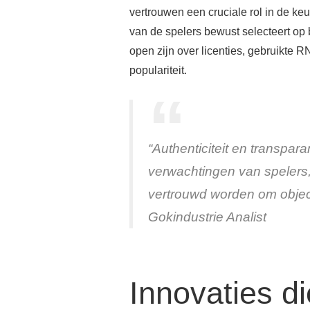
vertrouwen een cruciale rol in de k
van de spelers bewust selecteert op
open zijn over licenties, gebruikte
populariteit.
“Authenticiteit en transpar
verwachtingen van spelers,
vertrouwd worden om objecti
Gokindustrie Analist
Innovaties d