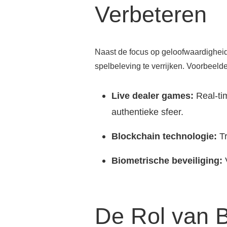
Verbeteren
Naast de focus op geloofwaardighei
spelbeleving te verrijken. Voorbeelde
Live dealer games:
Real-tim
authentieke sfeer.
Blockchain technologie:
Tr
Biometrische beveiliging:
V
De Rol van 