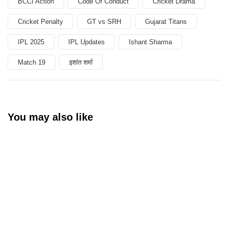
BCCI Action
Code Of Conduct
Cricket Drama
Cricket Penalty
GT vs SRH
Gujarat Titans
IPL 2025
IPL Updates
Ishant Sharma
Match 19
इशांत शर्मा
You may also like