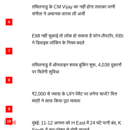
तमिलनाडु के CM Vijay का नहीं होगा तलाक! पत्नी
संगीता ने अचानक वापस ली अर्जी
EMI नहीं चुकाई तो लॉक हो सकता है फोन-लैपटॉप, RBI
ने डिवाइस लॉकिंग के नियम बदले
तमिलनाडु में ऑनलाइन शराब बुकिंग शुरू, 4,038 दुकानों
पर मिलेगी सुविधा
₹2,000 से ज्यादा के UPI पेमेंट पर लगेगा चार्ज? वित्त
मंत्री ने साफ किया पूरा मामला
मुंबई: 11-12 अगस्त को H East में 24 घंटे पानी बंद, K
South में कम प्रेशर से होगी सप्लाई