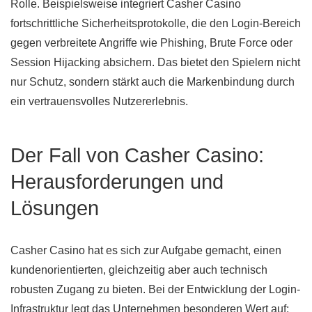
Rolle. Beispielsweise integriert Casher Casino
fortschrittliche Sicherheitsprotokolle, die den Login-Bereich
gegen verbreitete Angriffe wie Phishing, Brute Force oder
Session Hijacking absichern. Das bietet den Spielern nicht
nur Schutz, sondern stärkt auch die Markenbindung durch
ein vertrauensvolles Nutzererlebnis.
Der Fall von Casher Casino:
Herausforderungen und
Lösungen
Casher Casino hat es sich zur Aufgabe gemacht, einen
kundenorientierten, gleichzeitig aber auch technisch
robusten Zugang zu bieten. Bei der Entwicklung der Login-
Infrastruktur legt das Unternehmen besonderen Wert auf: