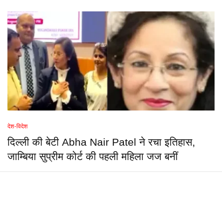
देश-विदेश
दिल्ली की बेटी Abha Nair Patel ने रचा इतिहास,
जाम्बिया सुप्रीम कोर्ट की पहली महिला जज बनीं