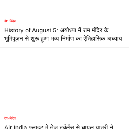
देश-विदेश
History of August 5: अयोध्या में राम मंदिर के
भूमिपूजन से शुरू हुआ भव्य निर्माण का ऐतिहासिक अध्याय
देश-विदेश
Air India फ्लाइट में तेज टर्बुलेंस से घायल यात्री ने