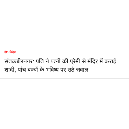
देश-विदेश
संतकबीरनगर: पति ने पत्नी की प्रेमी से मंदिर में कराई
शादी, पांच बच्चों के भविष्य पर उठे सवाल