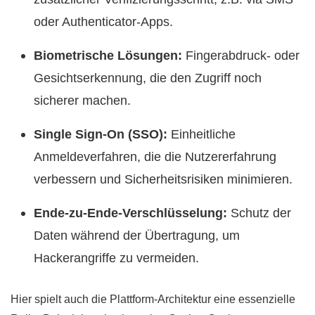
oder Authenticator-Apps.
Biometrische Lösungen:
Fingerabdruck- oder
Gesichtserkennung, die den Zugriff noch
sicherer machen.
Single Sign-On (SSO):
Einheitliche
Anmeldeverfahren, die die Nutzererfahrung
verbessern und Sicherheitsrisiken minimieren.
Ende-zu-Ende-Verschlüsselung:
Schutz der
Daten während der Übertragung, um
Hackerangriffe zu vermeiden.
Hier spielt auch die Plattform-Architektur eine essenzielle