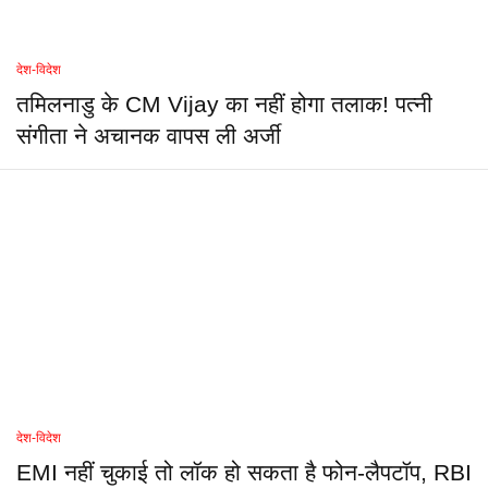
देश-विदेश
तमिलनाडु के CM Vijay का नहीं होगा तलाक! पत्नी
संगीता ने अचानक वापस ली अर्जी
देश-विदेश
EMI नहीं चुकाई तो लॉक हो सकता है फोन-लैपटॉप, RBI