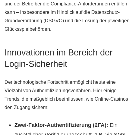
und der Betreiber die Compliance-Anforderungen erfüllen
kann – insbesondere im Hinblick auf die Datenschutz-
Grundverordnung (DSGVO) und die Lösung der jeweiligen
Glücksspielbehörden.
Innovationen im Bereich der
Login-Sicherheit
Der technologische Fortschritt ermöglicht heute eine
Vielzahl von Authentifizierungsverfahren. Hier einige
Trends, die maßgeblich beeinflussen, wie Online-Casinos
den Zugang sichern:
Zwei-Faktor-Authentifizierung (2FA):
Ein
zusätzlicher Verifizierungsschritt, z.B. via SMS