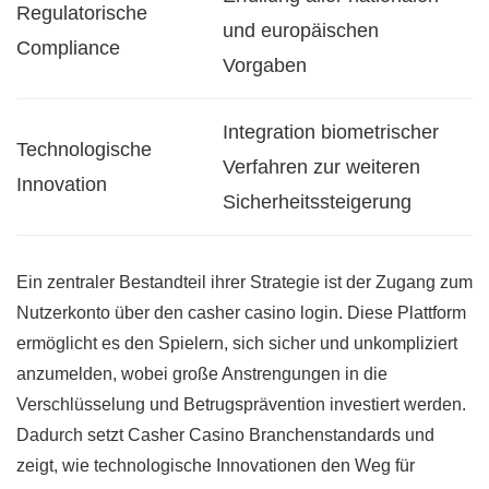
Regulatorische
und europäischen
Compliance
Vorgaben
Integration biometrischer
Technologische
Verfahren zur weiteren
Innovation
Sicherheitssteigerung
Ein zentraler Bestandteil ihrer Strategie ist der Zugang zum
Nutzerkonto über den casher casino login. Diese Plattform
ermöglicht es den Spielern, sich sicher und unkompliziert
anzumelden, wobei große Anstrengungen in die
Verschlüsselung und Betrugsprävention investiert werden.
Dadurch setzt Casher Casino Branchenstandards und
zeigt, wie technologische Innovationen den Weg für