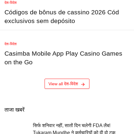
देश-विदेश
Códigos de bônus de cassino 2026 Cód
exclusivos sem depósito
देश-विदेश
Casimba Mobile App Play Casino Games
on the Go
View all देश-विदेश
ताजा खबरें
सिर्फ शनिवार नहीं, सातों दिन चलेगी FDA लैब!
Tukaram Mundhe ने कर्मचारियों को दी दो टूक