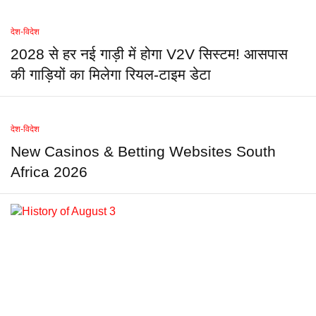
देश-विदेश
2028 से हर नई गाड़ी में होगा V2V सिस्टम! आसपास
की गाड़ियों का मिलेगा रियल-टाइम डेटा
देश-विदेश
New Casinos & Betting Websites South
Africa 2026