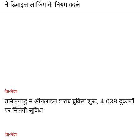
ने डिवाइस लॉकिंग के नियम बदले
देश-विदेश
तमिलनाडु में ऑनलाइन शराब बुकिंग शुरू, 4,038 दुकानों
पर मिलेगी सुविधा
देश-विदेश