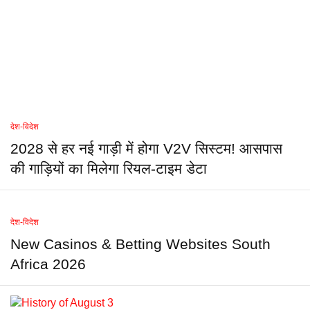
देश-विदेश
2028 से हर नई गाड़ी में होगा V2V सिस्टम! आसपास
की गाड़ियों का मिलेगा रियल-टाइम डेटा
देश-विदेश
New Casinos & Betting Websites South
Africa 2026