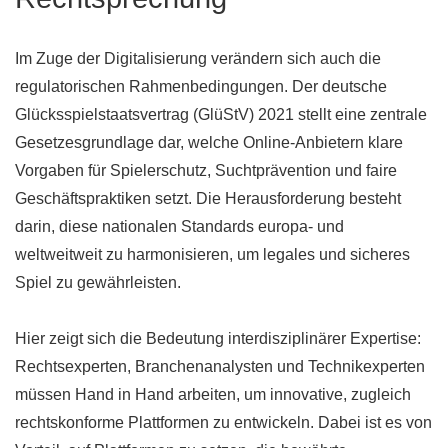
Im Zuge der Digitalisierung verändern sich auch die
regulatorischen Rahmenbedingungen. Der deutsche
Glücksspielstaatsvertrag (GlüStV) 2021 stellt eine zentrale
Gesetzesgrundlage dar, welche Online-Anbietern klare
Vorgaben für Spielerschutz, Suchtprävention und faire
Geschäftspraktiken setzt. Die Herausforderung besteht
darin, diese nationalen Standards europa- und
weltweitweit zu harmonisieren, um legales und sicheres
Spiel zu gewährleisten.
Hier zeigt sich die Bedeutung interdisziplinärer Expertise:
Rechtsexperten, Branchenanalysten und Technikexperten
müssen Hand in Hand arbeiten, um innovative, zugleich
rechtskonforme Plattformen zu entwickeln. Dabei ist es von