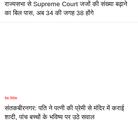
राज्यसभा से Supreme Court जजों की संख्या बढ़ाने
का बिल पास, अब 34 की जगह 38 होंगे
देश-विदेश
संतकबीरनगर: पति ने पत्नी की प्रेमी से मंदिर में कराई
शादी, पांच बच्चों के भविष्य पर उठे सवाल