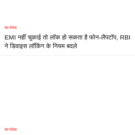
देश-विदेश
EMI नहीं चुकाई तो लॉक हो सकता है फोन-लैपटॉप, RBI
ने डिवाइस लॉकिंग के नियम बदले
देश-विदेश