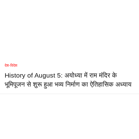
देश-विदेश
History of August 5: अयोध्या में राम मंदिर के
भूमिपूजन से शुरू हुआ भव्य निर्माण का ऐतिहासिक अध्याय