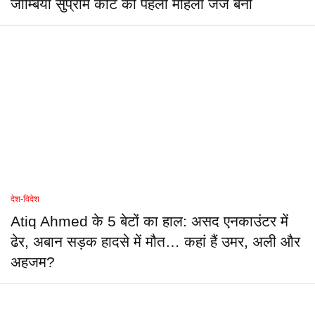
जाम्बिया सुप्रीम कोर्ट की पहली महिला जज बनीं
देश-विदेश
Atiq Ahmed के 5 बेटों का हाल: असद एनकाउंटर में
ढेर, अबान सड़क हादसे में मौत… कहां हैं उमर, अली और
अहजम?