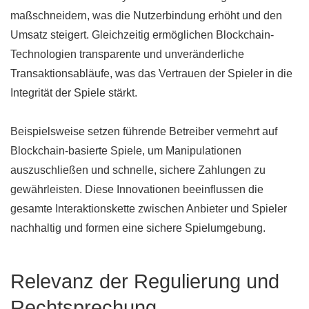
maßschneidern, was die Nutzerbindung erhöht und den
Umsatz steigert. Gleichzeitig ermöglichen Blockchain-
Technologien transparente und unveränderliche
Transaktionsabläufe, was das Vertrauen der Spieler in die
Integrität der Spiele stärkt.
Beispielsweise setzen führende Betreiber vermehrt auf
Blockchain-basierte Spiele, um Manipulationen
auszuschließen und schnelle, sichere Zahlungen zu
gewährleisten. Diese Innovationen beeinflussen die
gesamte Interaktionskette zwischen Anbieter und Spieler
nachhaltig und formen eine sichere Spielumgebung.
Relevanz der Regulierung und
Rechtsprechung