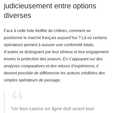
judicieusement entre options
diverses
Face à cette liste étoffée de critères, comment se
positionne le marché français aujourd’hui ? Là où certains
opérateurs peinent à assurer une conformité totale,
d’autres se distinguent par leur sérieux et leur engagement
envers la protection des joueurs.
En s’appuyant sur des
analyses comparatives et des retours d’expérience, il
devient possible de différencier les acteurs crédibles des
simples opérateurs de passage.
“Un bon casino en ligne doit avant tout