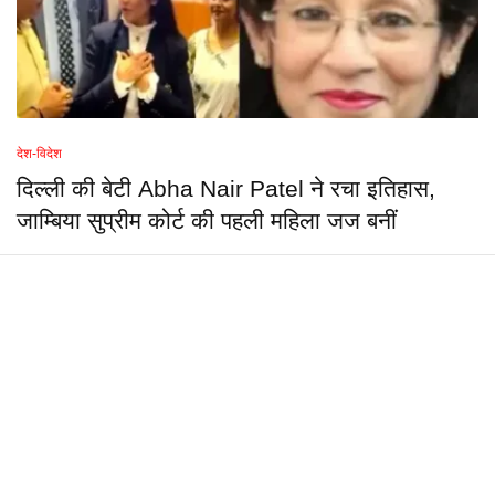
देश-विदेश
दिल्ली की बेटी Abha Nair Patel ने रचा इतिहास,
जाम्बिया सुप्रीम कोर्ट की पहली महिला जज बनीं