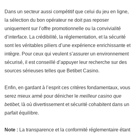
Dans un secteur aussi compétitif que celui du jeu en ligne,
la sélection du bon opérateur ne doit pas reposer
uniquement sur l’offre promotionnelle ou la convivialité
d’interface. La crédibilité, la réglementation, et la sécurité
sont les véritables piliers d’une expérience enrichissante et
intègre. Pour ceux qui veulent s’assurer un environnement
sécurisé, il est conseillé d’appuyer leur recherche sur des
sources sérieuses telles que Betibet Casino.
Enfin, en gardant à l’esprit ces critères fondamentaux, vous
serez mieux armé pour dénicher le
meilleur casino que
betibet
, là où divertissement et sécurité cohabitent dans un
parfait équilibre.
Note :
La transparence et la conformité réglementaire étant