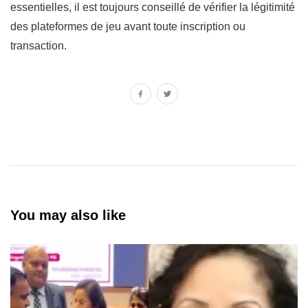
essentielles, il est toujours conseillé de vérifier la légitimité
des plateformes de jeu avant toute inscription ou
transaction.
You may also like