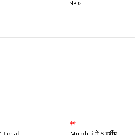
वजह
मुंबई
AC Local
Mumbai में 8 वर्षीय