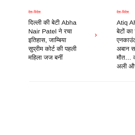
देश-विदेश
देश-विदेश
दिल्ली की बेटी Abha
Atiq A
Nair Patel ने रचा
बेटों क
इतिहास, जाम्बिया
एनकाउंटर
सुप्रीम कोर्ट की पहली
अबान सड
महिला जज बनीं
मौत… कह
अली औ