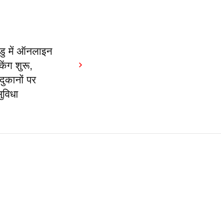
डु में ऑनलाइन
िंग शुरू,
ुकानों पर
ुविधा