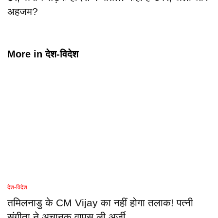
अहजम?
More in
देश-विदेश
देश-विदेश
तमिलनाडु के CM Vijay का नहीं होगा तलाक! पत्नी
संगीता ने अचानक वापस ली अर्जी