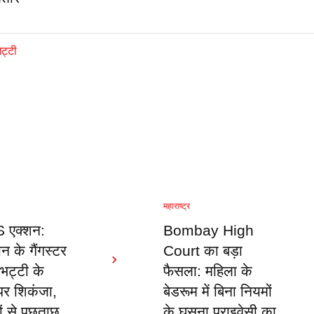
महाराष्ट्र
S एक्शन:
Bombay High
न के गैंगस्टर
Court का बड़ा
भट्टी के
फैसला: महिला के
 पर शिकंजा,
बेडरूम में बिना नियमों
ं से पूछताछ
के घुसना प्राइवेसी का