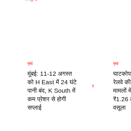
मुंबई
मुंबई
मुंबई: 11-12 अगस्त
घाटकोप
को H East में 24 घंटे
रेलवे क
पानी बंद, K South में
मामलों मे
कम प्रेशर से होगी
₹1.26 ल
सप्लाई
वसूला