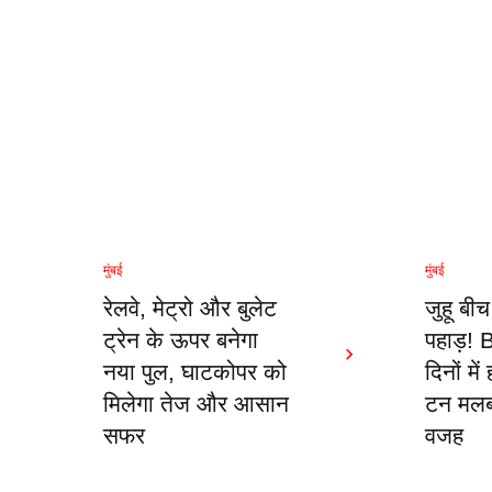
मुंबई
मुंबई
रेलवे, मेट्रो और बुलेट
जुहू बी
ट्रेन के ऊपर बनेगा
पहाड़!
नया पुल, घाटकोपर को
दिनों म
मिलेगा तेज और आसान
टन मलबा
सफर
वजह