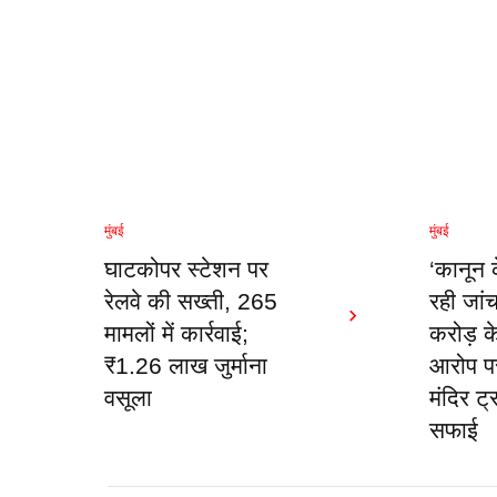
मुंबई
मुंबई
घाटकोपर स्टेशन पर
‘कानून 
रेलवे की सख्ती, 265
रही जां
मामलों में कार्रवाई;
करोड़ क
₹1.26 लाख जुर्माना
आरोप पर
वसूला
मंदिर ट्
सफाई