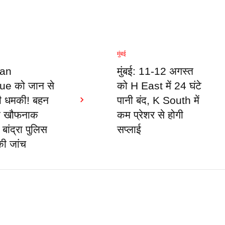
मुंबई
an
मुंबई: 11-12 अगस्त
ue को जान से
को H East में 24 घंटे
की धमकी! बहन
पानी बंद, K South में
ा खौफनाक
कम प्रेशर से होगी
बांद्रा पुलिस
सप्लाई
की जांच