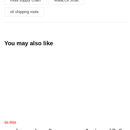
India supply chain
Malacca Strait
oil shipping route
You may also like
देश-विदेश