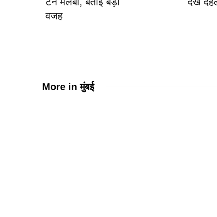
टन मलबा, बताई बड़ी
देख दह
वजह
More in
मुंबई