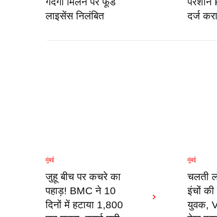
गंदगी मिलने पर फूड
परेशान 
लाइसेंस निलंबित
दर्ज क
मुंबई
मुंबई
जुहू बीच पर कचरे का
चलती ल
पहाड़! BMC ने 10
इंचों की
दिनों में हटाया 1,800
युवक, 