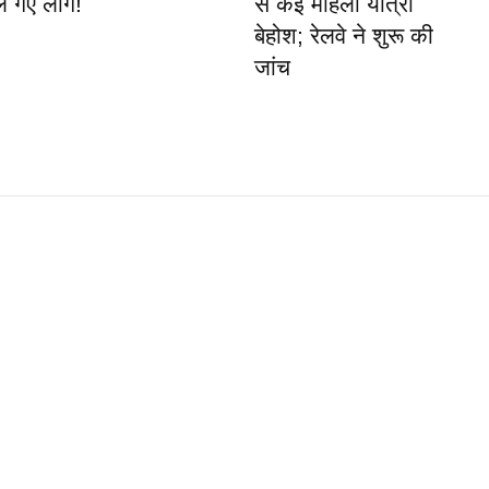
ल गए लोग!
से कई महिला यात्री
बेहोश; रेलवे ने शुरू की
जांच