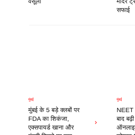
वसूला
मंदिर ट्
सफाई
मुंबई
मुंबई
मुंबई के 5 बड़े क्लबों पर
NEET प
FDA का शिकंजा,
बाद बढ़ी 
एक्सपायर्ड खाना और
ऑनलाइन 